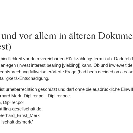
und vor allem in älteren Dokume
est)
erbindlichkeit vor dem vereinbarten Rückzahlungstermin ab. Dadurch 
anlegen (invest interest bearing [yielding]) kann. Ob und inwieweit 
r Rechtsprechung fallweise erörterte Frage (had been decided on a case
fälligkeits-Entschädigung.
st urheberrechtlich geschützt und darf ohne die ausdrückliche Einwil
hard Merk, Dipl.rer.pol., Dipl.rer.oec.
Dipl.rer.pol.
tilling-gesellschaft.de
ki/Gerhard_Ernst_Merk
ellschaft.de/merk/
/