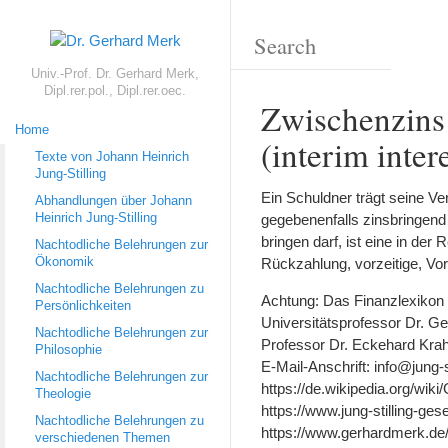
Univ.-Prof. Dr. Gerhard Merk,
Dipl.rer.pol., Dipl.rer.oec.
Zwischenzins 
Home
(interim inter
Texte von Johann Heinrich
Jung-Stilling
Ein Schuldner trägt seine V
Abhandlungen über Johann
Heinrich Jung-Stilling
gegebenenfalls zinsbringend 
bringen darf, ist eine in de
Nachtodliche Belehrungen zur
Ökonomik
Rückzahlung, vorzeitige, Vor
Nachtodliche Belehrungen zu
Achtung: Das Finanzlexikon i
Persönlichkeiten
Universitätsprofessor Dr. Ger
Nachtodliche Belehrungen zur
Professor Dr. Eckehard Krah, 
Philosophie
E-Mail-Anschrift: info@jung-s
Nachtodliche Belehrungen zur
https://de.wikipedia.org/wi
Theologie
https://www.jung-stilling-ges
Nachtodliche Belehrungen zu
https://www.gerhardmerk.de
verschiedenen Themen