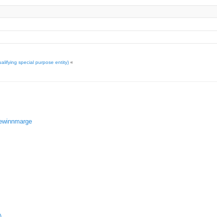
lifying special purpose entity)
«
gewinnmarge
)