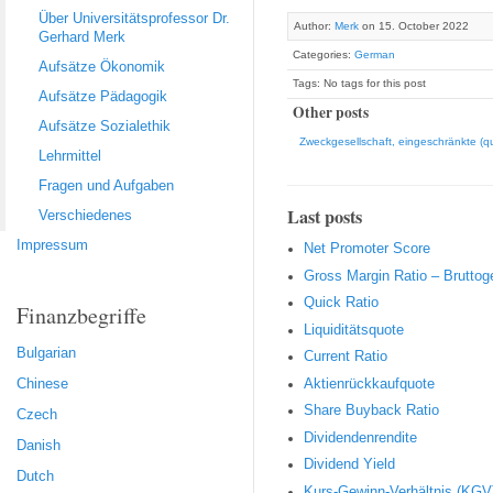
Über Universitätsprofessor Dr.
Author:
Merk
on 15. October 2022
Gerhard Merk
Categories:
German
Aufsätze Ökonomik
Tags: No tags for this post
Aufsätze Pädagogik
Other posts
Aufsätze Sozialethik
Zweckgesellschaft, eingeschränkte (qua
Lehrmittel
Fragen und Aufgaben
Last posts
Verschiedenes
Impressum
Net Promoter Score
Gro ss Margin Ratio – Brutto
Quic k Ratio
Finanzbegriffe
Liquiditätsquote
Bulgarian
Current Ratio
Aktienrückkaufquote
Chinese
Sha re Buyback Ratio
Czech
Dividendenrendite
Danish
Dividend Yield
Dutch
Kurs-Gewinn-Verhältnis (KGV