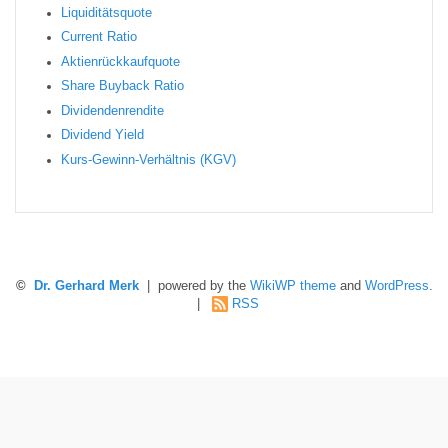
Liquiditätsquote
Current Ratio
Aktienrückkaufquote
Sha re Buyback Ratio
Dividendenrendite
Dividend Yield
Kurs-Gewinn-Verhältnis (KGV)
©
Dr. Gerhard Merk
| powered by the
WikiWP theme
and
WordPress
.
|
RSS