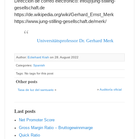
Dirección de correo electrónico: info@jung-stilling-
gesellschaft.de
https://de.wikipedia.org/wiki/Gerhard_Ernst_Merk
https://www.jung-stilling-gesellschaft.de/merk/
Universitätsprofessor Dr. Gerhard Merk
Author:
Eckehard Krah
on 28. August 2022
Categories:
Spanish
Tags: No tags for this post
Other posts
»
Auditoría oficial
Tasa de luz del santuario
«
Last posts
Net Promoter Score
Gro ss Margin Ratio – Bruttogewinnmarge
Quic k Ratio