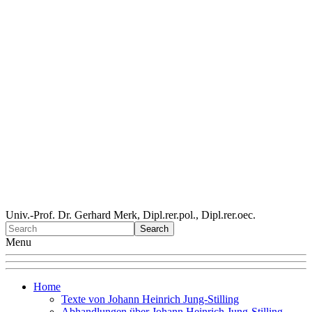
Univ.-Prof. Dr. Gerhard Merk, Dipl.rer.pol., Dipl.rer.oec.
Menu
Home
Texte von Johann Heinrich Jung-Stilling
Abhandlungen über Johann Heinrich Jung-Stilling