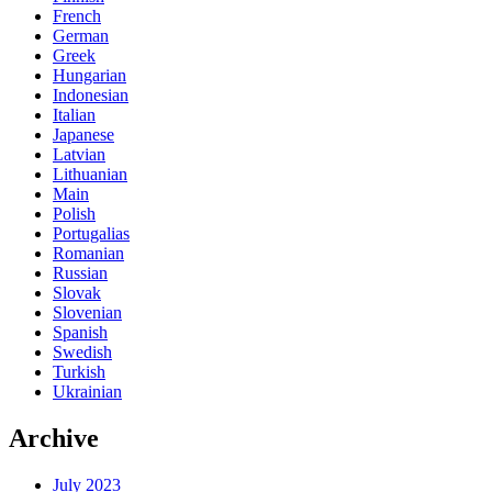
French
German
Greek
Hungarian
Indonesian
Italian
Japanese
Latvian
Lithuanian
Main
Polish
Portugalias
Romanian
Russian
Slovak
Slovenian
Spanish
Swedish
Turkish
Ukrainian
Archive
July 2023