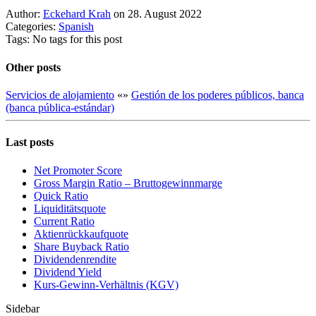
Author:
Eckehard Krah
on 28. August 2022
Categories:
Spanish
Tags: No tags for this post
Other posts
Servicios de alojamiento
«
»
Gestión de los poderes públicos, banca
(banca pública-estándar)
Last posts
Net Promoter Score
Gro ss Margin Ratio – Bruttogewinnmarge
Quic k Ratio
Liquiditätsquote
Current Ratio
Aktienrückkaufquote
Sha re Buyback Ratio
Dividendenrendite
Dividend Yield
Kurs-Gewinn-Verhältnis (KGV)
Sidebar