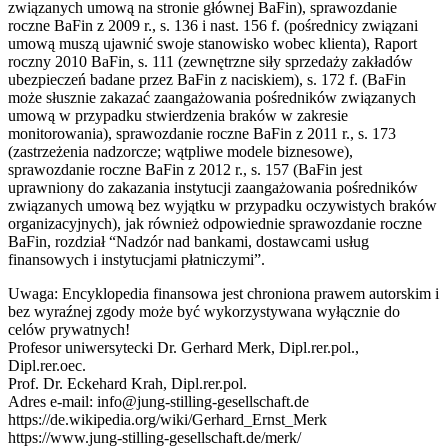
związanych umową na stronie głównej BaFin), sprawozdanie
roczne BaFin z 2009 r., s. 136 i nast. 156 f. (pośrednicy związani
umową muszą ujawnić swoje stanowisko wobec klienta), Raport
roczny 2010 BaFin, s. 111 (zewnętrzne siły sprzedaży zakładów
ubezpieczeń badane przez BaFin z naciskiem), s. 172 f. (BaFin
może słusznie zakazać zaangażowania pośredników związanych
umową w przypadku stwierdzenia braków w zakresie
monitorowania), sprawozdanie roczne BaFin z 2011 r., s. 173
(zastrzeżenia nadzorcze; wątpliwe modele biznesowe),
sprawozdanie roczne BaFin z 2012 r., s. 157 (BaFin jest
uprawniony do zakazania instytucji zaangażowania pośredników
związanych umową bez wyjątku w przypadku oczywistych braków
organizacyjnych), jak również odpowiednie sprawozdanie roczne
BaFin, rozdział “Nadzór nad bankami, dostawcami usług
finansowych i instytucjami płatniczymi”.
Uwaga: Encyklopedia finansowa jest chroniona prawem autorskim i
bez wyraźnej zgody może być wykorzystywana wyłącznie do
celów prywatnych!
Profesor uniwersytecki Dr. Gerhard Merk, Dipl.rer.pol.,
Dipl.rer.oec.
Prof. Dr. Eckehard Krah, Dipl.rer.pol.
Adres e-mail: info@jung-stilling-gesellschaft.de
https://de.wikipedia.org/wiki/Gerhard_Ernst_Merk
https://www.jung-stilling-gesellschaft.de/merk/