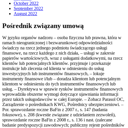
October 2022
September 2022
August 2022
Pośrednik związany umową
W języku organów nadzoru – osoba fizyczna lub prawna, która w
ramach nieograniczonej i bezwarunkowej odpowiedzialności
świadczy na rzecz jednego podmiotu świadczącego usługi
finansowe, na rzecz każdego z nich działa, – usługi w zakresie
papierów wartościowych, wraz z usługami dodatkowymi, na rzecz
klientów lub potencjalnych klientów. przyjmuje i przekazuje
instrukcje lub zlecenia od klienta w odniesieniu do usług
inwestycyjnych lub instrumentów finansowych, – lokuje
instrumenty finansowe i/lub – doradza klientom lub potencjalnym
klientom w odniesieniu do tych instrumentów finansowych lub
usług. – Dyrektywa w sprawie rynków instrumentów finansowych
wprowadziła obszerne wymogi dotyczące ujawniania informacji
przez takich usługodawców w całej Europie. – Zobacz Parasol OC,
Zarządzenie o pośrednikach KWG, Pośrednicy ubezpieczeniowi. –
Por. sprawozdanie roczne BaFin z 2007 r., s. 147 (badania
fokusowe), s. 208 (kwestie związane z udzielaniem zezwoleń),
sprawozdanie roczne BaFin z 2008 r., s. 136 i nast. (zalecane
badanie predyspozycji zawodowych; publiczny rejestr pośredników