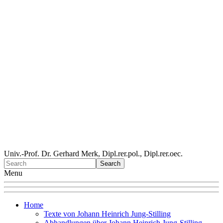
Univ.-Prof. Dr. Gerhard Merk, Dipl.rer.pol., Dipl.rer.oec.
Menu
Home
Texte von Johann Heinrich Jung-Stilling
Abhandlungen über Johann Heinrich Jung-Stilling