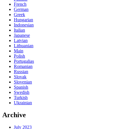
French
German
Greek
Hungarian
Indonesian
Italian
Japanese
Latvian
Lithuanian
Main
Polish
Portugalias
Romanian
Russian
Slovak
Slovenian
Spanish
Swedish
Turkish
Ukrainian
Archive
July 2023