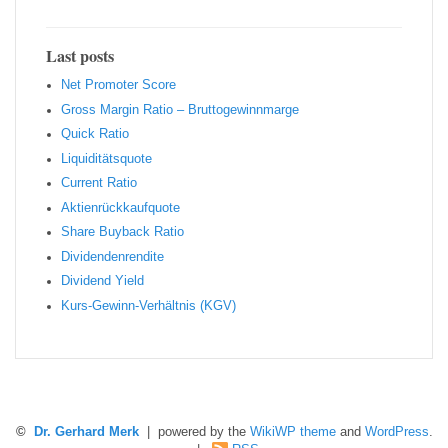
Last posts
Net Promoter Score
Gro ss Margin Ratio – Bruttogewinnmarge
Quic k Ratio
Liquiditätsquote
Current Ratio
Aktienrückkaufquote
Sha re Buyback Ratio
Dividendenrendite
Dividend Yield
Kurs-Gewinn-Verhältnis (KGV)
©
Dr. Gerhard Merk
| powered by the
WikiWP theme
and
WordPress
.