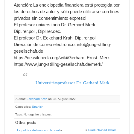
Atención: La enciclopedia financiera está protegida por
los derechos de autor y sólo puede utilizarse con fines
privados sin consentimiento expreso!
El profesor universitario Dr. Gerhard Merk,
Dipl.rer.pol., Dipl.rer.oec.
El profesor Dr. Eckehard Krah, Dipl.rer.pol.
Dirección de correo electrónico: info@jung-stilling-
gesellschaft.de
https://de.wikipedia.org/wiki/Gerhard_Ernst_Merk
https://www.jung-stilling-gesellschaft.de/merk/
Universitätsprofessor Dr. Gerhard Merk
Author:
Eckehard Krah
on 28. August 2022
Categories:
Spanish
Tags: No tags for this post
Other posts
»
Productividad laboral
La política del mercado laboral
«