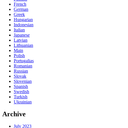
French
German
Greek
Hungarian
Indonesian
Italian
Japanese
Latvian
Lithuanian
Main
Polish
Portugalias
Romanian
Russian
Slovak
Slovenian
Spanish
Swedish
Turkish
Ukrainian
Archive
July 2023