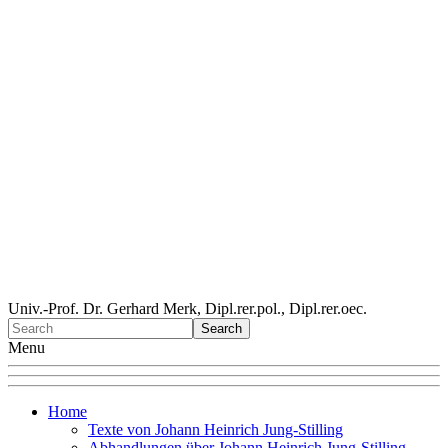
Univ.-Prof. Dr. Gerhard Merk, Dipl.rer.pol., Dipl.rer.oec.
Menu
Home
Texte von Johann Heinrich Jung-Stilling
Abhandlungen über Johann Heinrich Jung-Stilling