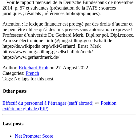
– Voir le rapport mensuel de la Deutsche Bundesbank de novembre
2014, p. 57 et suivantes (présentation de la FATS ; sources
juridiques ; résultats ; références bibliographiques).
Attention : le lexique financier est protégé par des droits d’auteur et
ne peut être utilisé qu’à des fins privées sans autorisation expresse !
Professeur d’université Dr. Gerhard Merk, Dipl.rer.pol, Dipl.rer.oec.
Adresse électronique : info@jung-stilling-gesellschaft.de
https://de.wikipedia.org/wiki/Gerhard_Ernst_Merk
https://www.jung-stilling-gesellschaft.de/merk/
https://www.gerhardmerk.de/
Author:
Eckehard Krah
on 27. August 2022
Categories:
French
Tags: No tags for this post
Other posts
Effectif du personnel à l’étranger (staff abroad)
«
»
Position
extérieure globale (PIP)
Last posts
Net Promoter Score