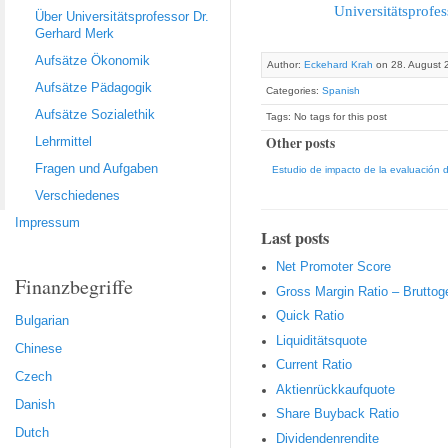
Universitätsprofe
Über Universitätsprofessor Dr.
Gerhard Merk
Aufsätze Ökonomik
Author:
Eckehard Krah
on 28. August 
Aufsätze Pädagogik
Categories:
Spanish
Aufsätze Sozialethik
Tags: No tags for this post
Other posts
Lehrmittel
Fragen und Aufgaben
Estudio de impacto de la evaluación d
Verschiedenes
Impressum
Last posts
Net Promoter Score
Finanzbegriffe
Gro ss Margin Ratio – Brutto
Quic k Ratio
Bulgarian
Liquiditätsquote
Chinese
Current Ratio
Czech
Aktienrückkaufquote
Danish
Sha re Buyback Ratio
Dutch
Dividendenrendite