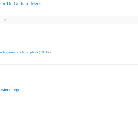
ssor Dr. Gerhard Merk
2022
e la garantía a largo plazo (LTGA)
«
gewinnmarge