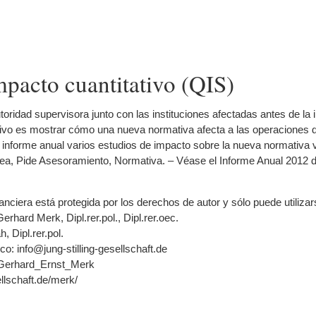
mpacto cuantitativo (QIS)
utoridad supervisora junto con las instituciones afectadas antes de 
etivo es mostrar cómo una nueva normativa afecta a las operaciones 
informe anual varios estudios de impacto sobre la nueva normativa
ea, Pide Asesoramiento, Normativa. – Véase el Informe Anual 2012 
nanciera está protegida por los derechos de autor y sólo puede utiliza
Gerhard Merk, Dipl.rer.pol., Dipl.rer.oec.
, Dipl.rer.pol.
co: info@jung-stilling-gesellschaft.de
ki/Gerhard_Ernst_Merk
ellschaft.de/merk/