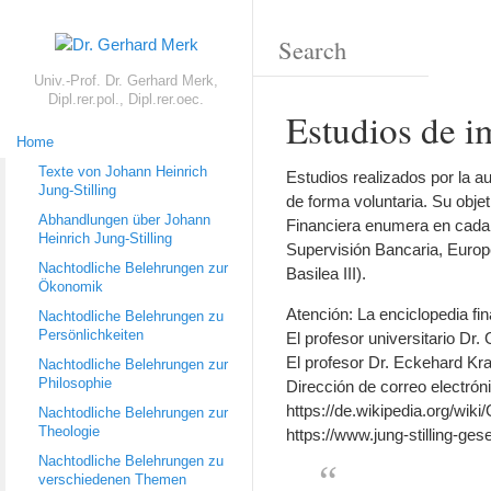
Univ.-Prof. Dr. Gerhard Merk,
Dipl.rer.pol., Dipl.rer.oec.
Estudios de i
Home
Texte von Johann Heinrich
Estudios realizados por la a
Jung-Stilling
de forma voluntaria. Su obj
Abhandlungen über Johann
Financiera enumera en cada 
Heinrich Jung-Stilling
Supervisión Bancaria, Europ
Nachtodliche Belehrungen zur
Basilea III).
Ökonomik
Atención: La enciclopedia fi
Nachtodliche Belehrungen zu
Persönlichkeiten
El profesor universitario Dr. 
El profesor Dr. Eckehard Krah
Nachtodliche Belehrungen zur
Philosophie
Dirección de correo electróni
https://de.wikipedia.org/wi
Nachtodliche Belehrungen zur
Theologie
https://www.jung-stilling-ges
Nachtodliche Belehrungen zu
verschiedenen Themen