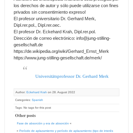
los derechos de autor y sólo puede utilizarse con fines
privados sin consentimiento expreso!
El profesor universitario Dr. Gerhard Merk,
Dipl.rer.pol., Dipl.rer.oec.
El profesor Dr. Eckehard Krah, Dipl.rer.pol.
Dirección de correo electrónico: info@jung-stilling-
gesellschaft.de
https://de.wikipedia.org/wiki/Gerhard_Ernst_Merk
https://www.jung-stilling-gesellschaft.de/merk/
Universitätsprofessor Dr. Gerhard Merk
Author:
Eckehard Krah
on 28. August 2022
Categories:
Spanish
Tags: No tags for this post
Other posts
Fase de absorción y era de absorción
«
»
Período de aplazamiento y período de aplazamiento (tipo de interés