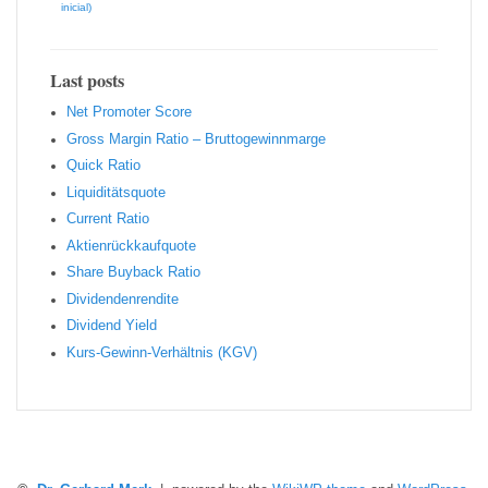
inicial)
Last posts
Net Promoter Score
Gro ss Margin Ratio – Bruttogewinnmarge
Quic k Ratio
Liquiditätsquote
Current Ratio
Aktienrückkaufquote
Sha re Buyback Ratio
Dividendenrendite
Dividend Yield
Kurs-Gewinn-Verhältnis (KGV)