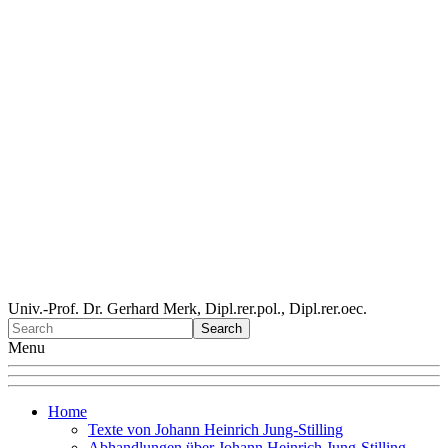
Univ.-Prof. Dr. Gerhard Merk, Dipl.rer.pol., Dipl.rer.oec.
Menu
Home
Texte von Johann Heinrich Jung-Stilling
Abhandlungen über Johann Heinrich Jung-Stilling