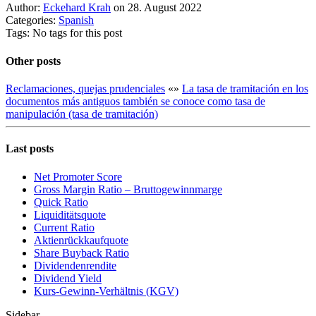
Author:
Eckehard Krah
on 28. August 2022
Categories:
Spanish
Tags: No tags for this post
Other posts
Reclamaciones, quejas prudenciales
«
»
La tasa de tramitación en los
documentos más antiguos también se conoce como tasa de
manipulación (tasa de tramitación)
Last posts
Net Promoter Score
Gro ss Margin Ratio – Bruttogewinnmarge
Quic k Ratio
Liquiditätsquote
Current Ratio
Aktienrückkaufquote
Sha re Buyback Ratio
Dividendenrendite
Dividend Yield
Kurs-Gewinn-Verhältnis (KGV)
Sidebar