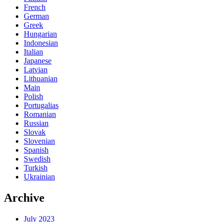
French
German
Greek
Hungarian
Indonesian
Italian
Japanese
Latvian
Lithuanian
Main
Polish
Portugalias
Romanian
Russian
Slovak
Slovenian
Spanish
Swedish
Turkish
Ukrainian
Archive
July 2023