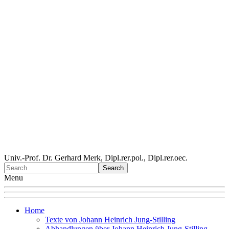
Univ.-Prof. Dr. Gerhard Merk, Dipl.rer.pol., Dipl.rer.oec.
Menu
Home
Texte von Johann Heinrich Jung-Stilling
Abhandlungen über Johann Heinrich Jung-Stilling