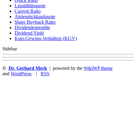
Quic k Ratio
Liquiditätsquote
Current Ratio
Aktienrückkaufquote
Sha re Buyback Ratio
Dividendenrendite
Dividend Yield
Kurs-Gewinn-Verhältnis (KGV)
Sidebar
©
Dr. Gerhard Merk
| powered by the
WikiWP theme
and
WordPress
. |
RSS