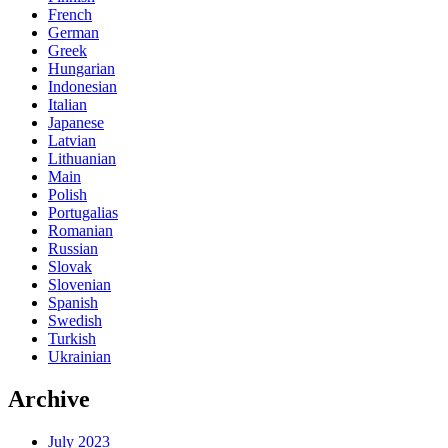
French
German
Greek
Hungarian
Indonesian
Italian
Japanese
Latvian
Lithuanian
Main
Polish
Portugalias
Romanian
Russian
Slovak
Slovenian
Spanish
Swedish
Turkish
Ukrainian
Archive
July 2023