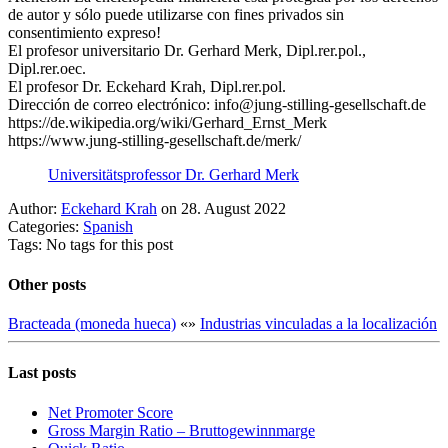
de autor y sólo puede utilizarse con fines privados sin
consentimiento expreso!
El profesor universitario Dr. Gerhard Merk, Dipl.rer.pol.,
Dipl.rer.oec.
El profesor Dr. Eckehard Krah, Dipl.rer.pol.
Dirección de correo electrónico: info@jung-stilling-gesellschaft.de
https://de.wikipedia.org/wiki/Gerhard_Ernst_Merk
https://www.jung-stilling-gesellschaft.de/merk/
Universitätsprofessor Dr. Gerhard Merk
Author:
Eckehard Krah
on 28. August 2022
Categories:
Spanish
Tags: No tags for this post
Other posts
Bracteada (moneda hueca)
«
»
Industrias vinculadas a la localización
Last posts
Net Promoter Score
Gro ss Margin Ratio – Bruttogewinnmarge