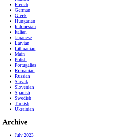
French
German
Greek
Hungarian
Indonesian
Italian
Japanese
Latvian
Lithuanian
Main
Polish
Portugalias
Romanian
Russian
Slovak
Slovenian
Spanish
Swedish
Turkish
Ukrainian
Archive
July 2023