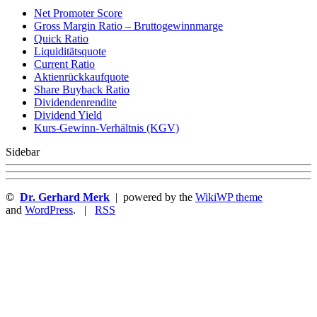
Net Promoter Score
Gro ss Margin Ratio – Bruttogewinnmarge
Quic k Ratio
Liquiditätsquote
Current Ratio
Aktienrückkaufquote
Sha re Buyback Ratio
Dividendenrendite
Dividend Yield
Kurs-Gewinn-Verhältnis (KGV)
Sidebar
©
Dr. Gerhard Merk
| powered by the
WikiWP theme
and
WordPress
. |
RSS