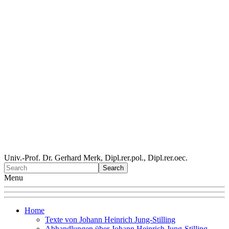
Univ.-Prof. Dr. Gerhard Merk, Dipl.rer.pol., Dipl.rer.oec.
Menu
Home
Texte von Johann Heinrich Jung-Stilling
Abhandlungen über Johann Heinrich Jung-Stilling