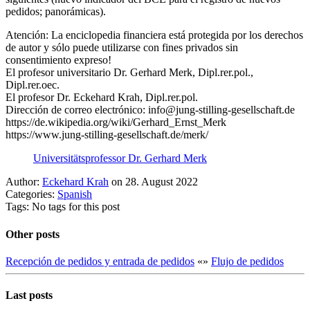
pedidos; panorámicas).
Atención: La enciclopedia financiera está protegida por los derechos
de autor y sólo puede utilizarse con fines privados sin
consentimiento expreso!
El profesor universitario Dr. Gerhard Merk, Dipl.rer.pol.,
Dipl.rer.oec.
El profesor Dr. Eckehard Krah, Dipl.rer.pol.
Dirección de correo electrónico: info@jung-stilling-gesellschaft.de
https://de.wikipedia.org/wiki/Gerhard_Ernst_Merk
https://www.jung-stilling-gesellschaft.de/merk/
Universitätsprofessor Dr. Gerhard Merk
Author:
Eckehard Krah
on 28. August 2022
Categories:
Spanish
Tags: No tags for this post
Other posts
Recepción de pedidos y entrada de pedidos
«
»
Flujo de pedidos
Last posts