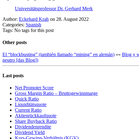
Universitätsprofessor Dr. Gerhard Merk
Author:
Eckehard Krah
on 28. August 2022
Categories:
Spanish
Tags: No tags for this post
Other posts
El “blockbusting” (también llamado “mining” en alemán)
«
»
Blog y w
neutro [das Blog])
Last posts
Net Promoter Score
Gro ss Margin Ratio – Bruttogewinnmarge
Quic k Ratio
Liquiditätsquote
Current Ratio
Aktienrückkaufquote
Sha re Buyback Ratio
Dividendenrendite
Dividend Yield
Kurs-Gewinn-Verhältnis (KGV)