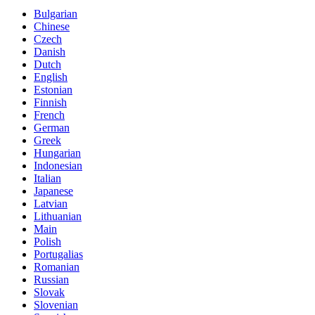
Bulgarian
Chinese
Czech
Danish
Dutch
English
Estonian
Finnish
French
German
Greek
Hungarian
Indonesian
Italian
Japanese
Latvian
Lithuanian
Main
Polish
Portugalias
Romanian
Russian
Slovak
Slovenian