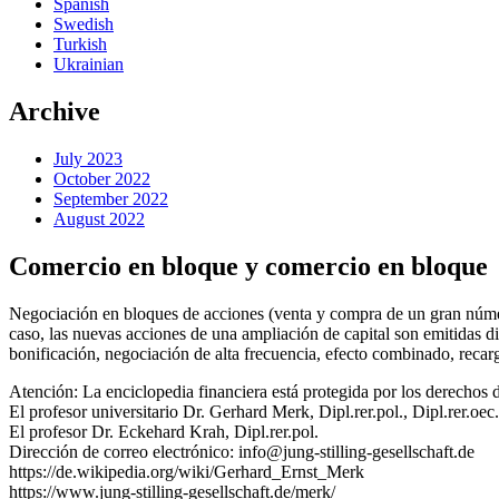
Spanish
Swedish
Turkish
Ukrainian
Archive
July 2023
October 2022
September 2022
August 2022
Comercio en bloque y comercio en bloque
Negociación en bloques de acciones (venta y compra de un gran númer
caso, las nuevas acciones de una ampliación de capital son emitidas d
bonificación, negociación de alta frecuencia, efecto combinado, recar
Atención: La enciclopedia financiera está protegida por los derechos d
El profesor universitario Dr. Gerhard Merk, Dipl.rer.pol., Dipl.rer.oec.
El profesor Dr. Eckehard Krah, Dipl.rer.pol.
Dirección de correo electrónico: info@jung-stilling-gesellschaft.de
https://de.wikipedia.org/wiki/Gerhard_Ernst_Merk
https://www.jung-stilling-gesellschaft.de/merk/