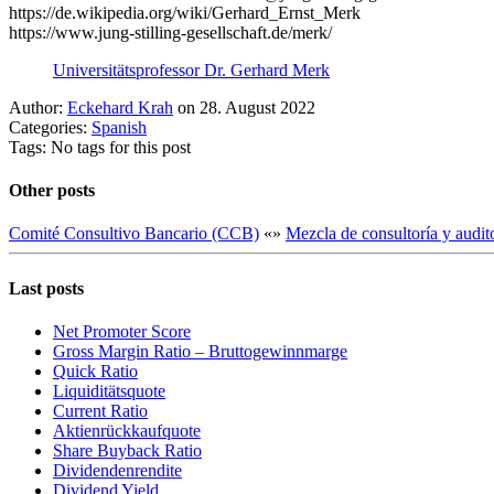
https://de.wikipedia.org/wiki/Gerhard_Ernst_Merk
https://www.jung-stilling-gesellschaft.de/merk/
Universitätsprofessor Dr. Gerhard Merk
Author:
Eckehard Krah
on 28. August 2022
Categories:
Spanish
Tags: No tags for this post
Other posts
Comité Consultivo Bancario (CCB)
«
»
Mezcla de consultoría y audit
Last posts
Net Promoter Score
Gro ss Margin Ratio – Bruttogewinnmarge
Quic k Ratio
Liquiditätsquote
Current Ratio
Aktienrückkaufquote
Sha re Buyback Ratio
Dividendenrendite
Dividend Yield