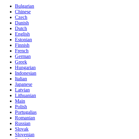
Bulgarian
Chinese
Czech
Danish
Dutch
English
Estonian
Finnish
French
German
Greek
Hungarian
Indonesian
Italian
Japanese
Latvian
Lithuanian
Main
Polish
Portugalias
Romanian
Russian
Slovak
Slovenian