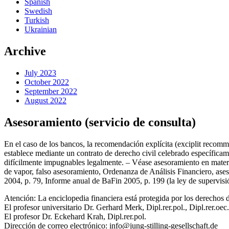
Spanish
Swedish
Turkish
Ukrainian
Archive
July 2023
October 2022
September 2022
August 2022
Asesoramiento (servicio de consulta)
En el caso de los bancos, la recomendación explícita (exciplit recomme
establece mediante un contrato de derecho civil celebrado específicam
difícilmente impugnables legalmente. – Véase asesoramiento en materi
de vapor, falso asesoramiento, Ordenanza de Análisis Financiero, ases
2004, p. 79, Informe anual de BaFin 2005, p. 199 (la ley de supervisi
Atención: La enciclopedia financiera está protegida por los derechos d
El profesor universitario Dr. Gerhard Merk, Dipl.rer.pol., Dipl.rer.oec.
El profesor Dr. Eckehard Krah, Dipl.rer.pol.
Dirección de correo electrónico: info@jung-stilling-gesellschaft.de