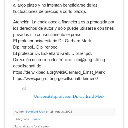
a largo plazo y no intentan beneficiarse de las
fluctuaciones de precios a corto plazo).
Atención: La enciclopedia financiera está protegida por
los derechos de autor y sólo puede utilizarse con fines
privados sin consentimiento expreso!
El profesor universitario Dr. Gerhard Merk,
Dipl.rer.pol., Dipl.rer.oec.
El profesor Dr. Eckehard Krah, Dipl.rer.pol.
Dirección de correo electrónico: info@jung-stilling-
gesellschaft.de
https://de.wikipedia.org/wiki/Gerhard_Ernst_Merk
https://www.jung-stilling-gesellschaft.de/merk/
Universitätsprofessor Dr. Gerhard Merk
Author:
Eckehard Krah
on 28. August 2022
Categories:
Spanish
Tags: No tags for this post