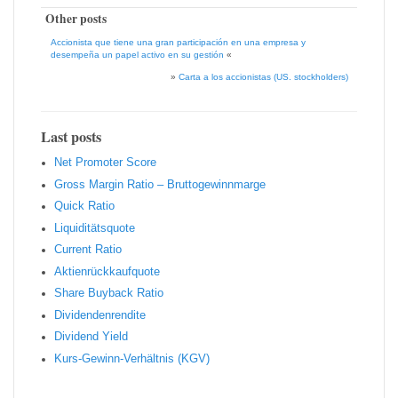
Other posts
Accionista que tiene una gran participación en una empresa y
desempeña un papel activo en su gestión
«
»
Carta a los accionistas (US. stockholders)
Last posts
Net Promoter Score
Gro ss Margin Ratio – Bruttogewinnmarge
Quic k Ratio
Liquiditätsquote
Current Ratio
Aktienrückkaufquote
Sha re Buyback Ratio
Dividendenrendite
Dividend Yield
Kurs-Gewinn-Verhältnis (KGV)