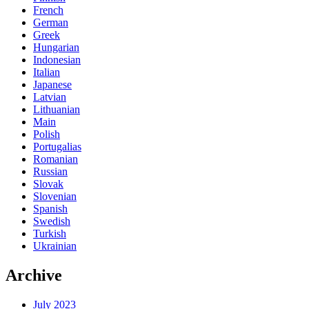
French
German
Greek
Hungarian
Indonesian
Italian
Japanese
Latvian
Lithuanian
Main
Polish
Portugalias
Romanian
Russian
Slovak
Slovenian
Spanish
Swedish
Turkish
Ukrainian
Archive
July 2023