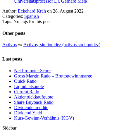
Universitätsprofessor Dr. Gerhard Merk
Author:
Eckehard Krah
on 28. August 2022
Categories:
Spanish
Tags: No tags for this post
Other posts
Activos
«
»
Activos, sin liquidez (activos sin liquidez)
Last posts
Net Promoter Score
Gro ss Margin Ratio – Bruttogewinnmarge
Quic k Ratio
Liquiditätsquote
Current Ratio
Aktienrückkaufquote
Sha re Buyback Ratio
Dividendenrendite
Dividend Yield
Kurs-Gewinn-Verhältnis (KGV)
Sidebar