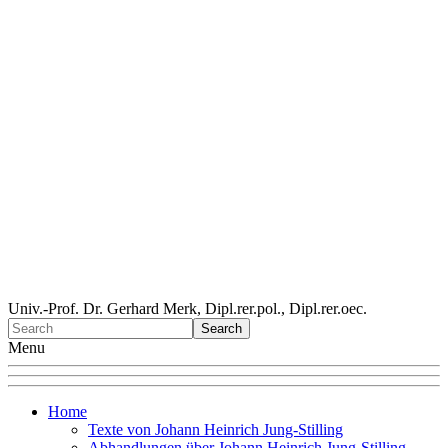
Univ.-Prof. Dr. Gerhard Merk, Dipl.rer.pol., Dipl.rer.oec.
Menu
Home
Texte von Johann Heinrich Jung-Stilling
Abhandlungen über Johann Heinrich Jung-Stilling