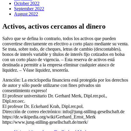
October 2022
September 2022
August 2022
Activos, activos cercanos al dinero
Salvo que se defina lo contrario, todos los activos que pueden
convertirse directamente en efectivo a corto plazo mediante su venta.
Se trata, sobre todo, de cheques, letras de cambio (descontables),
bonos de interés variable y títulos de interés fijo cotizados en bolsa
con un corto plazo de vigencia. – Esta reserva de activos está
destinada a permitir a la empresa eliminar cualquier atasco de
liquidez. – Véase liquidez, tesorería.
Atención: La enciclopedia financiera está protegida por los derechos
de autor y sólo puede utilizarse con fines privados sin
consentimiento expreso!
El profesor universitario Dr. Gerhard Merk, Dipl.rer.pol.,
Dipl.rer.oec.
El profesor Dr. Eckehard Krah, Dipl.rer.pol.
Dirección de correo electrónico: info@jung-stilling-gesellschaft.de
https://de.wikipedia.org/wiki/Gerhard_Ernst_Merk
https://www.jung-stilling-gesellschaft.de/merk/