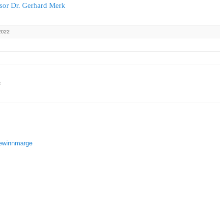
ssor Dr. Gerhard Merk
2022
«
gewinnmarge