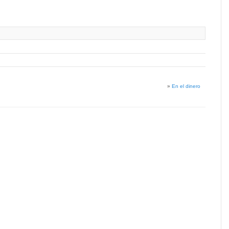
»
En el dinero