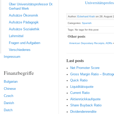
Universitätsprofe
Über Universitätsprofessor Dr.
Gerhard Merk
Aufsätze Ökonomik
Author:
Eckehard Krah
on 28. August 
Aufsätze Pädagogik
Categories:
Spanish
Aufsätze Sozialethik
Tags: No tags for this post
Other posts
Lehrmittel
Fragen und Aufgaben
American Depositary Receipts, ADRs
Verschiedenes
Impressum
Last posts
Net Promoter Score
Finanzbegriffe
Gro ss Margin Ratio – Brutto
Quic k Ratio
Bulgarian
Liquiditätsquote
Chinese
Current Ratio
Czech
Aktienrückkaufquote
Danish
Sha re Buyback Ratio
Dutch
Dividendenrendite