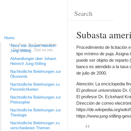
Subasta ameri
Home
Univ.-Prof. Dr. Gerhard Merk,
Texte von Johann Heinrich
Procedimiento de licitación e
Dipl.rer.pol., Dipl.rer.oec.
Jung-Stilling
tipo mínimo de puja. Asigna 
Abhandlungen über Johann
puede ser objeto de reparto 
Heinrich Jung-Stilling
banco es atendido a la tasa 
Nachtodliche Belehrungen zur
de julio de 2000.
Ökonomik
Atención: La enciclopedia fi
Nachtodliche Belehrungen zu
Persönlichkeiten
El profesor universitario Dr. 
El profesor Dr. Eckehard Krah
Nachtodliche Belehrungen zur
Philosophie
Dirección de correo electróni
https://de.wikipedia.org/wi
Nachtodliche Belehrungen zur
Theologie
https://www.jung-stilling-ges
Nachtodliche Belehrungen zu
verschiedenen Themen