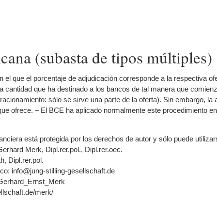
cana (subasta de tipos múltiples)
n el que el porcentaje de adjudicación corresponde a la respectiva ofert
la cantidad que ha destinado a los bancos de tal manera que comienza 
(racionamiento: sólo se sirve una parte de la oferta). Sin embargo, l
que ofrece. – El BCE ha aplicado normalmente este procedimiento en 
nanciera está protegida por los derechos de autor y sólo puede utiliza
Gerhard Merk, Dipl.rer.pol., Dipl.rer.oec.
, Dipl.rer.pol.
co: info@jung-stilling-gesellschaft.de
ki/Gerhard_Ernst_Merk
ellschaft.de/merk/