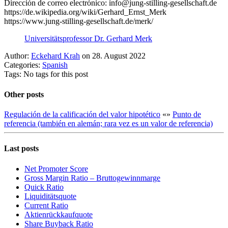
Dirección de correo electrónico: info@jung-stilling-gesellschaft.de
https://de.wikipedia.org/wiki/Gerhard_Ernst_Merk
https://www.jung-stilling-gesellschaft.de/merk/
Universitätsprofessor Dr. Gerhard Merk
Author:
Eckehard Krah
on 28. August 2022
Categories:
Spanish
Tags: No tags for this post
Other posts
Regulación de la calificación del valor hipotético
«
»
Punto de
referencia (también en alemán; rara vez es un valor de referencia)
Last posts
Net Promoter Score
Gro ss Margin Ratio – Bruttogewinnmarge
Quic k Ratio
Liquiditätsquote
Current Ratio
Aktienrückkaufquote
Sha re Buyback Ratio