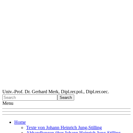
Univ.-Prof. Dr. Gerhard Merk, Dipl.rer.pol., Dipl.rer.oec.
Menu
Home
Texte von Johann Heinrich Jung-Stilling
Abhandlungen über Johann Heinrich Jung-Stilling