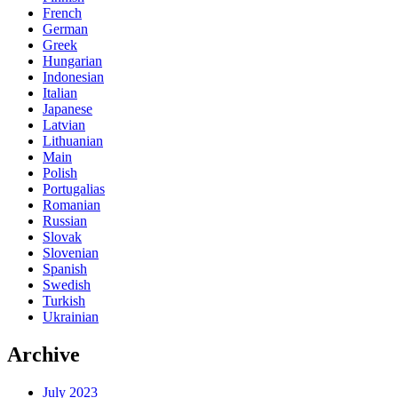
French
German
Greek
Hungarian
Indonesian
Italian
Japanese
Latvian
Lithuanian
Main
Polish
Portugalias
Romanian
Russian
Slovak
Slovenian
Spanish
Swedish
Turkish
Ukrainian
Archive
July 2023